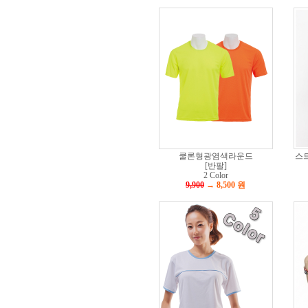
쿨론형광염색라운드
스
[반팔]
2 Color
9,900
→ 8,500
원