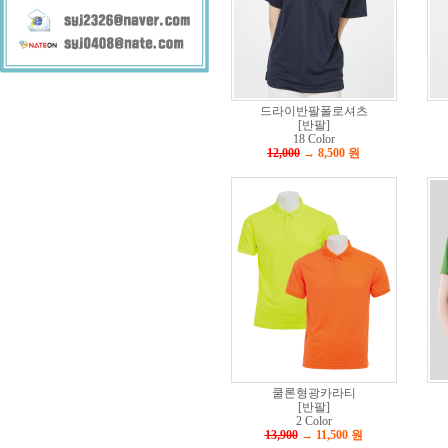
드라이반팔폴로셔츠
[반팔]
18 Color
12,000
→ 8,500
원
쿨론형광카라티
[반팔]
2 Color
13,900
→ 11,500
원