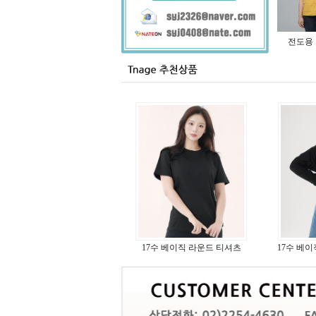
전도용 
17수 베이직 라운드 티셔츠
17수 베