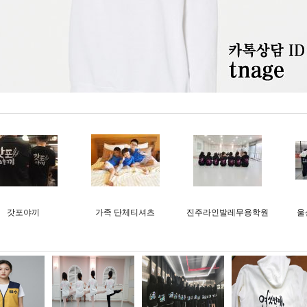
갓포야끼
가족 단체티셔츠
진주라인발레무용학원
울