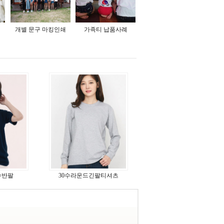
개별 문구 마킹인쇄
가족티 납품사례
수반팔
30수라운드긴팔티셔츠