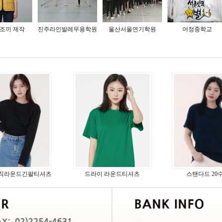
조끼 제작
진주라인발레무용학원
울산서울연기학원
어정중학교
이직라운드긴팔티셔츠
드라이 라운드티셔츠
스탠다드 20