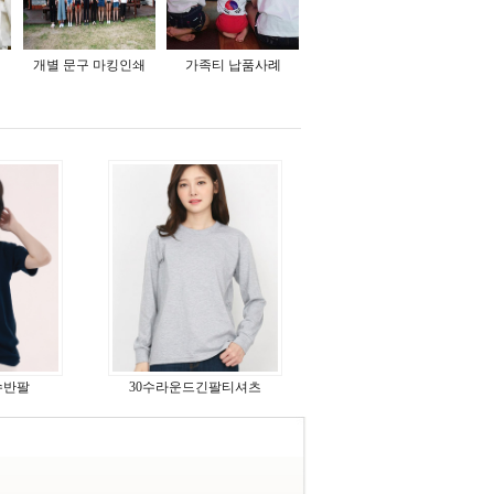
개별 문구 마킹인쇄
가족티 납품사례
수반팔
30수라운드긴팔티셔츠