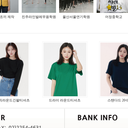
조끼 제작
진주라인발레무용학원
울산서울연기학원
어정중학교
이직라운드긴팔티셔츠
드라이 라운드티셔츠
스탠다드 20