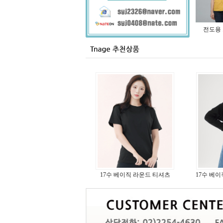
전도용 
17수 베이직 라운드 티셔츠
17수 베