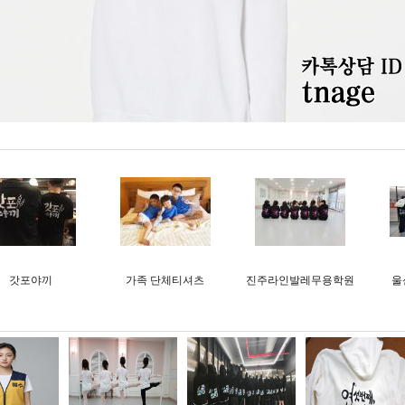
갓포야끼
가족 단체티셔츠
진주라인발레무용학원
울